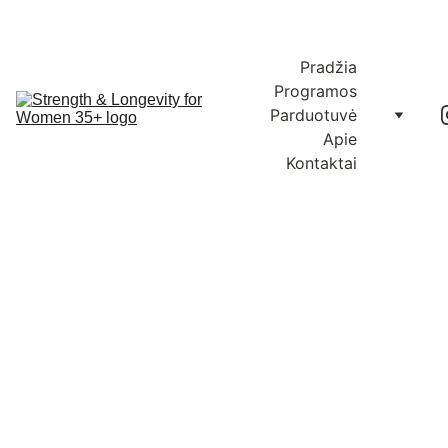
Nemokamas pristatymas Lietuvoje ir ES užsakymams nuo €100
Pradžia
Programos
Parduotuvė
Apie
Kontaktai